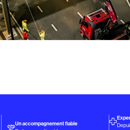
Exper
Un accompagnement fiable
Depui