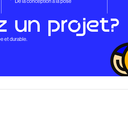
De la conception à la pose
 un projet?
e et durable.