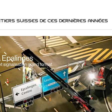
TIERS SUISSES DE CES DERNIÈRES ANNÉES
à Epalinges
et signalisation grand format.