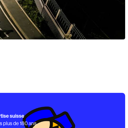
tise suisse
s plus de 180 ans