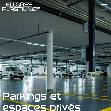
Parkings et
espaces privés