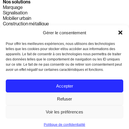
Nos solutions
Marquage
Signalisation
Mobilier urbain
Construction métallique
Solution de chantier
Gérer le consentement
Signalisation dynamique
Marchés
Pour offrir les meilleures expériences, nous utilisons des technologies
Communes et cantons
telles que les cookies pour stocker et/ou accéder aux informations des
Entreprises & Particuliers
appareils. Le fait de consentir à ces technologies nous permettra de traiter
Routes nationales - Autoroutes
des données telles que le comportement de navigation ou les ID uniques
Parkings et espaces privés
sur ce site. Le fait de ne pas consentir ou de retirer son consentement peut
Ferroviaires & Aéronautique
avoir un effet négatif sur certaines caractéristiques et fonctions.
Génie civil & construction
Projets spéciaux et marquage artistique
Evénementiel
Accepter
Entreprise
À propos
Refuser
Notre histoire
Nos succursales
Réalisations
Voir les préférences
POLITIQUE DE CONFIDENTIALITÉ
CRÉÉ PAR
NISEKO
Politique de confidentialité