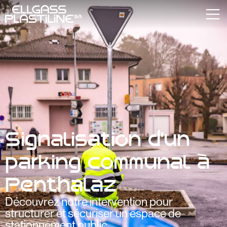
Signalisation d’un
parking communal à
Penthalaz
Découvrez notre intervention pour
structurer et sécuriser un espace de
stationnement public.