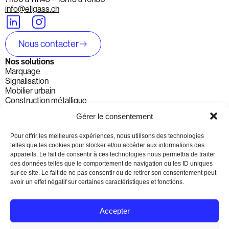
info@ellgass.ch
Nous contacter
Nos solutions
Marquage
Signalisation
Mobilier urbain
Construction métallique
Solution de chantier
Gérer le consentement
Signalisation dynamique
Marchés
Pour offrir les meilleures expériences, nous utilisons des technologies
Communes et cantons
telles que les cookies pour stocker et/ou accéder aux informations des
Entreprises & Particuliers
appareils. Le fait de consentir à ces technologies nous permettra de traiter
Routes nationales - Autoroutes
des données telles que le comportement de navigation ou les ID uniques
Parkings et espaces privés
sur ce site. Le fait de ne pas consentir ou de retirer son consentement peut
Ferroviaires & Aéronautique
avoir un effet négatif sur certaines caractéristiques et fonctions.
Génie civil & construction
Projets spéciaux et marquage artistique
Evénementiel
Accepter
Entreprise
À propos